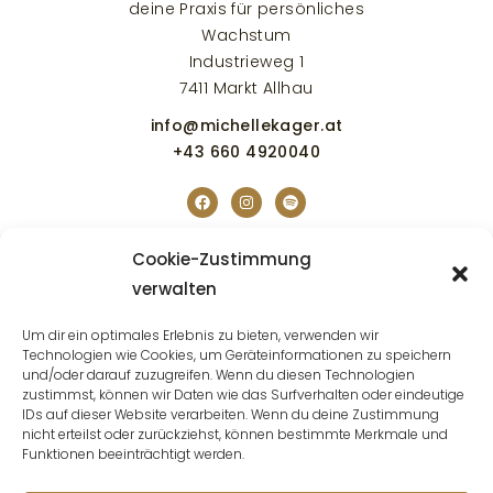
deine Praxis für persönliches
Wachstum
Industrieweg 1
7411 Markt Allhau
info@michellekager.at
+43 660 4920040
Cookie-Zustimmung
Startseite
Events
verwalten
Angebote
Shop
Bildung
Ouly®
Um dir ein optimales Erlebnis zu bieten, verwenden wir
Technologien wie Cookies, um Geräteinformationen zu speichern
Bühne
Impressum
und/oder darauf zuzugreifen. Wenn du diesen Technologien
zustimmst, können wir Daten wie das Surfverhalten oder eindeutige
Werke
Datenschutz
IDs auf dieser Website verarbeiten. Wenn du deine Zustimmung
nicht erteilst oder zurückziehst, können bestimmte Merkmale und
Über mich
Funktionen beeinträchtigt werden.
Kontakt