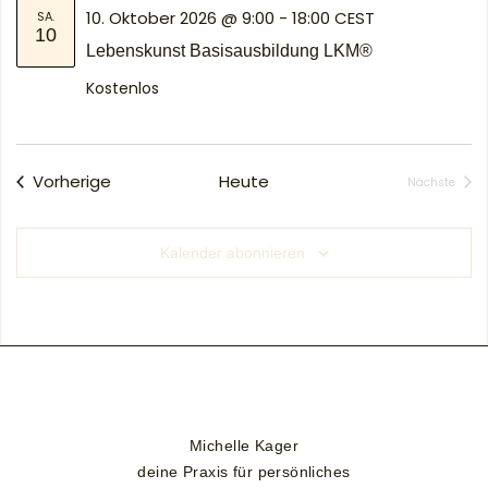
10. Oktober 2026 @ 9:00
-
18:00
CEST
SA.
10
Lebenskunst Basisausbildung LKM®
Kostenlos
Veranstaltungen
Vorherige
Heute
Nächste
Veransta
Kalender abonnieren
Michelle Kager
deine Praxis für persönliches