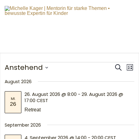
Anstehend
Ver
Suche
Veran
Liste
Ans
Datum
Nav
August 2026
wählen.
Such
26. August 2026 @ 8:00
-
29. August 2026 @
MI.
17:00
CEST
26
und
Retreat
Ansic
September 2026
4. September 2026 @ 14:00
-
20:00
CEST