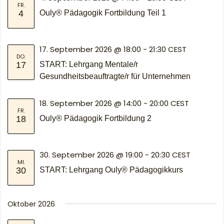
Navig
FR.
4
Ouly® Pädagogik Fortbildung Teil 1
17. September 2026 @ 18:00
-
21:30
CEST
DO.
17
START: Lehrgang Mentale/r
Gesundheitsbeauftragte/r für Unternehmen
18. September 2026 @ 14:00
-
20:00
CEST
FR.
18
Ouly® Pädagogik Fortbildung 2
30. September 2026 @ 19:00
-
20:30
CEST
MI.
30
START: Lehrgang Ouly® Pädagogikkurs
Oktober 2026